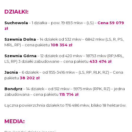
DZIAŁKI:
Suchowola
– 1 działka – pow. 19 693 mkw – (LS) –
Cena 59 079
zł
Szewnia Dolna
– 14 działek od 532 mkw – 6842 mkw (LS, R, PS,
MRL, RP) – cena pakietu
108 354 zł
Szewnia Górna
– 12 działek od 420 mkw – 18753 mkw (RP,MRL,
LS, RP) 3 działki zabudowane – cena pakietu
433 474 zł
Jacnia
– 6 działek – od 1155-3416 mkw – (LS, RP, RLK, RZ) – Cena
pakietu
38 202 zł
Bondyrz
– 14 działek – od 512 mkw – 5975 mkw (RPK, RZ) – jedna
zabudowana – cena pakietu
115 714 zł
Łączna powierzchnia działek to 176 486 mkw, blisko 18 hektarów.
MEDIA: