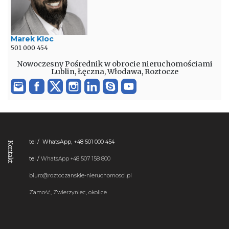
Marek Kloc
501 000 454
Nowoczesny Pośrednik w obrocie nieruchomościami
Lublin, Łęczna, Włodawa, Roztocze
tel / WhatsApp, +48 501 000 454
Kontakt
tel /
WhatsApp
+48 507 158 800
biuro@roztoczanskie-nieruchomosci.pl
Zamość, Zwierzyniec, okolice