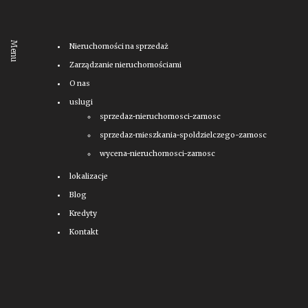
Menu
Nieruchomości na sprzedaż
Zarządzanie nieruchomościami
O nas
uslugi
sprzedaz-nieruchomosci-zamosc
sprzedaz-mieszkania-spoldzielczego-zamosc
wycena-nieruchomosci-zamosc
lokalizacje
Blog
Kredyty
Kontakt