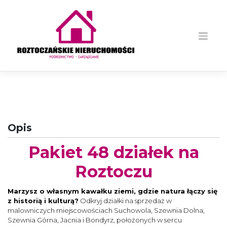
Skip
to
content
Opis
Pakiet 48 działek na
Roztoczu
Marzysz o własnym kawałku ziemi, gdzie natura łączy się
z historią i kulturą?
Odkryj działki na sprzedaż w
malowniczych miejscowościach Suchowola, Szewnia Dolna,
Szewnia Górna, Jacnia i Bondyrz, położonych w sercu