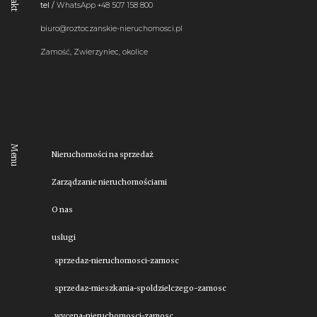
tel /
WhatsApp
+48 507 158 800
biuro@roztoczanskie-nieruchomosci.pl
Zamość, Zwierzyniec, okolice
Menu
Nieruchomości na sprzedaż
Zarządzanie nieruchomościami
O nas
uslugi
sprzedaz-nieruchomosci-zamosc
sprzedaz-mieszkania-spoldzielczego-zamosc
wycena-nieruchomosci-zamosc