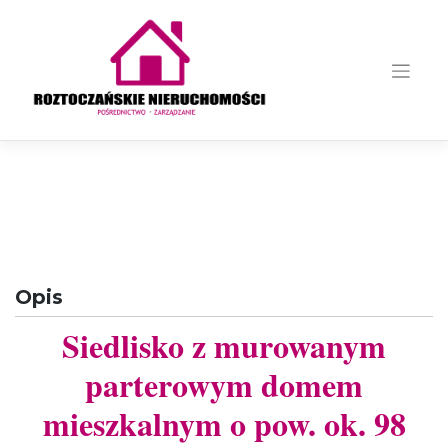
Skip
to
content
Opis
Siedlisko z murowanym
parterowym domem
mieszkalnym o pow. ok. 98