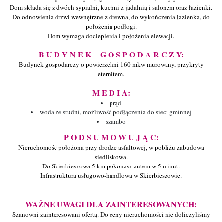
Dom składa się z dwóch sypialni, kuchni z jadalnią i salonem oraz łazienki.
Do odnowienia drzwi wewnętrzne z drewna, do wykończenia łazienka, do
położenia podłogi.
Dom wymaga docieplenia i położenia elewacji.
B U D Y N E K G O S P O D A R C Z Y:
Budynek gospodarczy o powierzchni 160 mkw murowany, przykryty
eternitem.
M E D I A:
prąd
woda ze studni, możliwość podłączenia do sieci gminnej
szambo
P O D S U M O W U J Ą C:
Nieruchomość położona przy drodze asfaltowej, w pobliżu zabudowa
siedliskowa.
Do Skierbieszowa 5 km pokonasz autem w 5 minut.
Infrastruktura usługowo-handlowa w Skierbieszowie.
WAŻNE UWAGI DLA ZAINTERESOWANYCH:
Szanowni zainteresowani ofertą. Do ceny nieruchomości nie doliczyliśmy