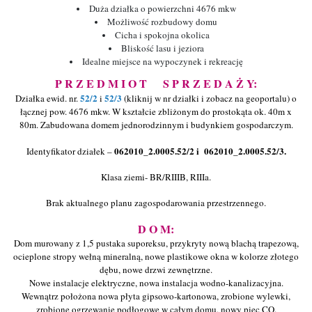
Duża działka o powierzchni 4676 mkw
Możliwość rozbudowy domu
Cicha i spokojna okolica
Bliskość lasu i jeziora
Idealne miejsce na wypoczynek i rekreację
P R Z E D M I O T S P R Z E D A Ż Y:
52/2
52/3
Działka ewid. nr.
i
(kliknij w nr działki i zobacz na geoportalu) o
łącznej pow. 4676 mkw. W kształcie zbliżonym do prostokąta ok. 40m x
80m. Zabudowana domem jednorodzinnym i budynkiem gospodarczym.
062010_2.0005.52/2 i
062010_2.0005.52/3.
Identyfikator działek –
Klasa ziemi- BR/RIIIB, RIIIa.
Brak aktualnego planu zagospodarowania przestrzennego.
D O M:
Dom murowany z 1,5 pustaka suporeksu, przykryty nową blachą trapezową,
ocieplone stropy wełną mineralną, nowe plastikowe okna w kolorze złotego
dębu, nowe drzwi zewnętrzne.
Nowe instalacje elektryczne, nowa instalacja wodno-kanalizacyjna.
Wewnątrz położona nowa płyta gipsowo-kartonowa, zrobione wylewki,
zrobione ogrzewanie podłogowe w całym domu, nowy piec CO.